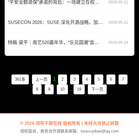
“平安全额退保”承诺的背后：一场建立在权益流失上的空中楼阁
2026-05-21
SUSECON 2026：SUSE 深化开源战略，加速 AI 合作与智能体创新
2026-05-21
特稿·梁平｜南艺520嘉年华，“乐见国潮”音乐演出“潮”你走来
2026-05-19
1
361条
上一页
2
3
4
5
6
7
..
8
9
10
19
下一页
© 2026 领导干部在线 版权所有 | 未经允许禁止转载
侵权投诉、商务合作请联系邮箱：tousu-jubao@qq.com