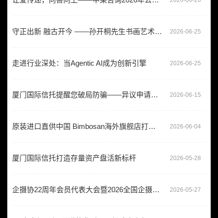
守正出新 融古开今 ——孙开桐先生书画艺术展在石景山文化中心开幕
2026-06-25
走进行业深处：当Agentic AI成为创新引擎
2026-06-25
厦门国际信托提醒您破局防骗——异议申请与“洗白”陷阱揭秘
2026-06-15
原装进口直供中国 Bimbosan海外旗舰店打造正品购买安心体验
2026-06-04
厦门国际信托打造存量资产盘活新标杆
2026-05-28
企摄协22周年会员代表大会暨2026全国企摄协工作交流会圆满落幕
2026-05-27