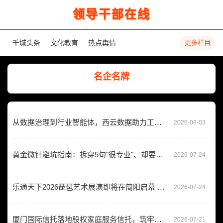
领导干部在线
千城头条
文化教育
热点舆情
更多栏目
名企名牌
从数据治理到行业智能体，西云数据助力工程建设与房地产企业构建数智化新底座
2026-08-03
黄金微针避坑指南：拆穿5句"很专业"、却要你自证清白的话术
2026-07-24
乐通天下2026琵琶艺术展演即将在简阳启幕 五大板块打造行业标杆盛典
2026-07-24
厦门国际信托落地股权家庭服务信托，筑牢家族企业“防火墙”
2026-07-21