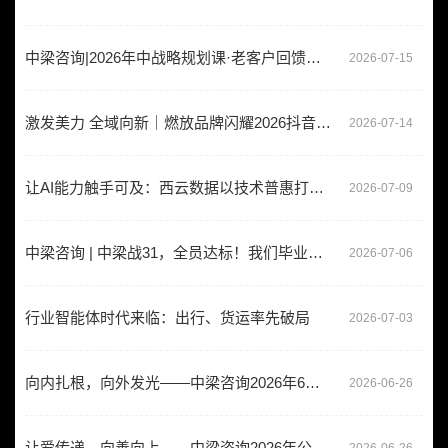
中梁咨询|2026年中战略规划课·老客户回馈专场：闭门实战，布局不确定成为确定！
2026-07-15
激发美力 全域向新｜燃放品牌闪耀2026抖音生活服务丽人行业生态大会，斩获双项重磅行业大奖
2026-07-14
​让AI能力触手可及：西云数据以技术普惠打开企业智能化新空间
2026-07-09
中梁咨询 | 中梁战31，全员达标！我们毕业啦！
2026-07-06
行业智能体时代来临：出行、货运率先破局
2026-07-03
向内扎根，向外发光——中梁咨询2026年6月内训会·觉醒实录
2026-06-26
让爱传递，向善向上——中梁咨询2026年公益行纪实
2026-06-26