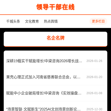
领导干部在线
千城头条
文化教育
热点舆情
更多栏目
名企名牌
深耕19载实干赋能增长!中梁咨询2026增长战略大课 郑州绽放确定性增长与温情共鸣双向奔赴
2026-01-26
果壳心理正式加入河南省慈善联合总会，以专业心理服务赋能公益事业
2026-01-20
赋能中小企业破局增长!中梁咨询《实效操盘手》课程全新升级,实战导师团解锁增长密码!
2026-01-08
“场景智联·文赋新生”2025AI文创场景创新论坛在宁波举行
2025-12-30