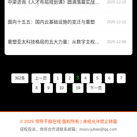
中梁咨询《人才布局规划课》圆满落幕实战赋能共筑人才护城河
2025-12-15
面向十五五：国内云基础设施的变迁与重塑
2025-12-12
重塑亚太科技格局的五大力量：从数字主权到 AI 赋能的基础设施
2025-12-08
3
362条
上一页
1
2
4
5
6
7
..
8
9
10
19
下一页
© 2026 领导干部在线 版权所有 | 未经允许禁止转载
侵权投诉、商务合作请联系邮箱：tousu-jubao@qq.com