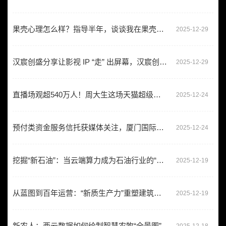
果壳心理怎么样？指导半年，谈谈我在果壳心理的收获和感受
2025-12-29
汉宸创盛分享让影视 IP “走” 出屏幕，汉宸创盛怎么样？
2025-12-29
直播场观超540万人！周大生这场天猫超级首饰发布「有点东西」
2025-12-24
预付类资金服务信托获媒体关注，厦门国际信托《言而有信》专题访谈同步上线
2025-12-24
挖掘“新石油”：当云端算力成为石油行业的“新钻机”
2025-12-19
从蓝图到百年运营：“新质生产力”重塑建筑地产全生命周期
2025-12-19
新农人：西云数据如何绘制智慧农牧“全景图”
2025-12-18