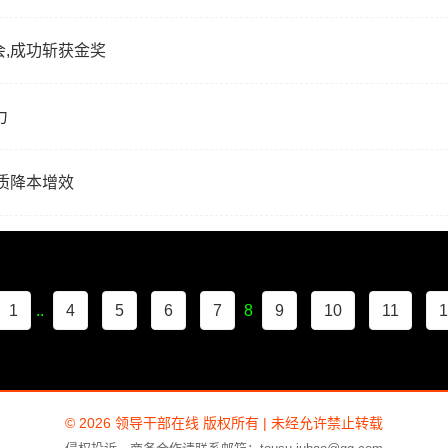
,成功斩获金奖
力
质降本增效
1
..
4
5
6
7
8
9
10
11
1
© 2026 领导干部在线 版权所有 | 未经允许禁止转载