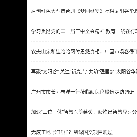
原创红色大型舞台剧《梦回延安》亮相太阳谷华
学习贯彻党的二十届三中全会精神 教育一线在行
农夫山泉和娃哈哈网传恩怨真相，中国市场容得
再聚“太阳谷” 关注“新亮点” 共筑“强国梦”太阳
广州市市长孙志洋一行莅临itc保伦股份走访调研
加速“三位一体”智慧医院建设，itc推出智慧导
无废工地“长”啥样？到深国交项目瞧瞧